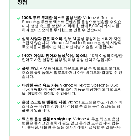
장점
100% 무료 무제한 텍스트 음성 변환
. Vidnoz AI Text to
Speech는 무료로 텍스트 콘텐츠를 음성으로 변환할 수 있습
니다. 생성 속도를 보장하기 위해 한 번에 5,000자까지 제한
하며 보이스오버을 무제한으로 만들 수 있습니다.
실제 사람과 같은 목소리.
일부 AI 음성 생성기는 소리가 자연
스럽지 않습니다. Vidnoz AI Text to Speech는 실제 사람의
묵소리를 시뮬레이션 하고 머신러닝 기술을 사용합니다.
140개 이상의 언어와 남성/여성 목소리
. 140개 이상의 다양한
언어로 사전 설정된 남성 및 여성 음성 선택 가능입니다.
플랫 파일
. MP3 형식으로 다운로드 받을 수 있으므로 오디오
호스팅 플랫폼에서 업로드하거나 아무 비디오와 결합할 수 있
습니다.
다양한 음성 속도 가능
. Vidnoz AI Text to Speech는 0.5x
-1.5x배속 11가지 음성 속도 조정 기능을 제공하여 오디오 트랙
을 정밀하게 조정할 수 있습니다.
음성 스크립트 템플릿 지원
. Vidnoz 로그인을 하고 개인과 비
즈니스 등 다양한 상황에서 적용할 수 있는 음성 스크립트 템
플릿이 있습니다.
텍스트 음성 변환 no sigh up
. Vidnoz AI 무료 텍스트 음성
변환은 플러그인 설치가 필요 없고 온라인 도구입니다. 컴퓨
터, 휴대폰, 태블릿 등 모든 전자기기에서 접속할 수 있습니다.